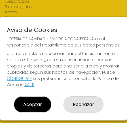
Juegos Activos
Boletos digitales
Acceso
Registro
Aviso de Cookies
REDES SOCIALES
LOTERIA DE NAVIDAD - ENVIOS A TODA ESPAÑA es el
responsable del tratamiento de sus datos personales.
Usamos cookies necesarias para el funcionamiento
CONTACTO
de este sitio web y, con su consentimiento, cookies
Admon. Loterias 424 de Madrid - RECEPTOR OFICIAL:
propias y de terceros para analizar el tráfico y mostrar
96940
publicidad según sus hábitos de navegación. Puede
915649480
CONFIGURAR
sus preferencias o consultar la Política de
Clica aquí para contactar por WhatsApp
Cookies
AQUÍ
.
686871121
elpatodeoro8@gmail.com
GUTIERREZ SOLANA, 1
Aceptar
Rechazar
Madrid, 28036
(Madrid) España
LEGAL